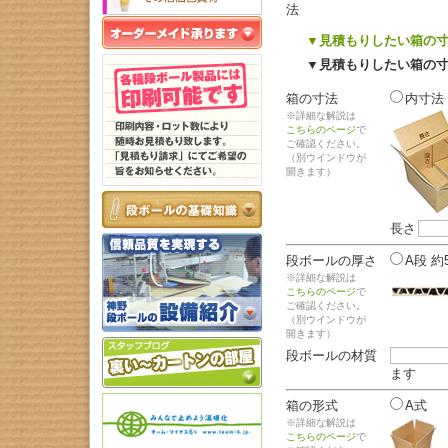
法
▼見積もりしたい箱の寸
▼見積もりしたい箱の
箱の寸法
内寸法
※詳細な解説は
こちらのページ
で
ご確認ください。
（別ウインドウが
開きます）
長さ
段ボールの厚さ
A段 約
※詳細な解説は
こちらのページ
で
ご確認ください。
（別ウインドウが
開きます）
段ボールの材質
ます
箱の形式
A式
※詳細な解説は
こちらのページ
で