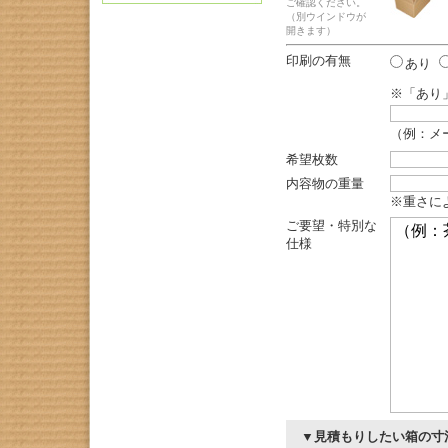
ご確認ください。
（別ウインドウが
開きます）
印刷の有無
あり
※「あり
（例：メ
希望枚数
内容物の重量
※重さに
ご要望・特別な
仕様
▼見積もりしたい箱の寸