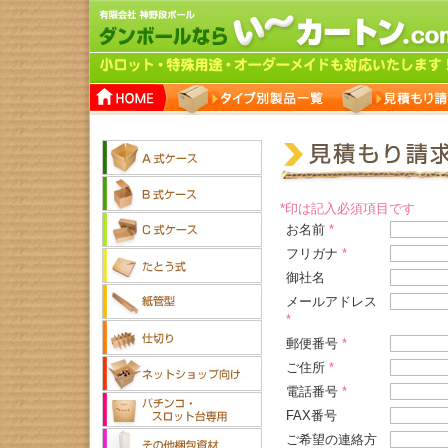
*印は記入必須項目です
お名前
*
フリガナ
*
御社名
メールアドレス
*
郵便番号
*
ご住所
*
電話番号
*
FAX番号
ご希望の連絡方